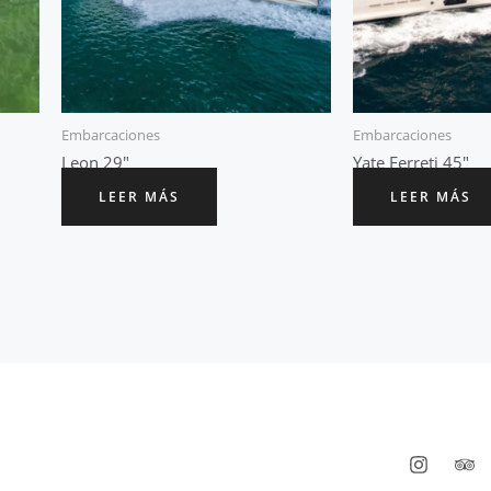
Embarcaciones
Embarcaciones
Leon 29″
Yate Ferreti 45″
LEER MÁS
LEER MÁS