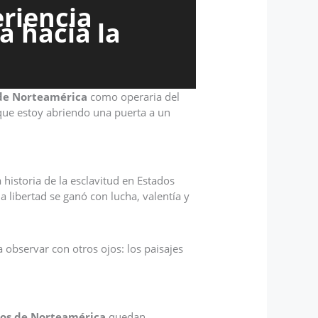
eriencia
a hacia la
 de Norteamérica
como operaria del
 que estoy abriendo una puerta a un
istoria de la esclavitud en Estados
la libertad se ganó con lucha, valentía y
bservar con otros ojos: los paisajes
ros de Norteamérica
quedan