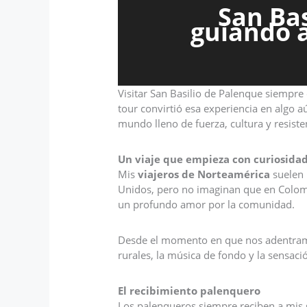
San Bas
guiando a
Visitar San Basilio de Palenque siempre 
tour convirtió esa experiencia en algo 
mundo lleno de fuerza, cultura y resiste
Un viaje que empieza con curiosida
Mis
viajeros de Norteamérica
suelen 
Unidos, pero no imaginan que en Colom
un profundo amor por la comunidad.
Desde el momento en que nos adentramos
rurales, la música de fondo y la sensació
El recibimiento palenquero
Los palenqueros siempre reciben a mis 