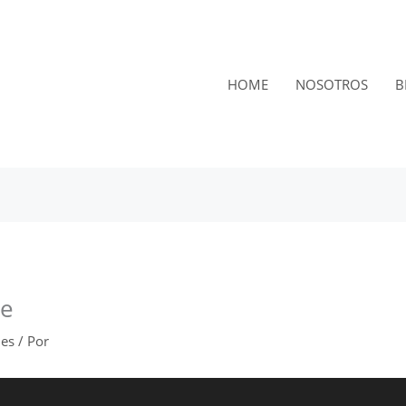
HOME
NOSOTROS
B
ue
nes
/ Por