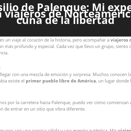
ilio de Palenque: Mi exp
 viajeros de Norteaméric
cuna de la libertad
es un viaje al corazón de la historia, pero acompañar a
viajeros
aún más profundo y especial. Cada vez que llevo un grupo, siento
ncia.
d
llegar con una mezcla de emoción y sorpresa. Muchos conocen la h
bia existe el
primer pueblo libre de América
, un lugar donde 
 por la carretera hacia Palenque, puedo ver cómo comienzan a o
n de entrar en un sitio que vibra diferente.
grupos con una sonrisa cálida y una energía auténtica. Mis
viaje