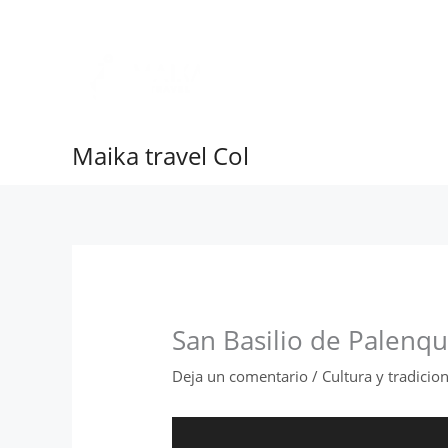
Ir
al
contenido
Maika travel Col
San Basilio de Palenq
Deja un comentario
/
Cultura y tradicio