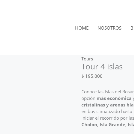
Tour
4
islas
cantidad
HOME
NOSOTROS
B
Tours
Tour 4 islas
$
195.000
Conoce las Islas del Rosa
opción
más económica
y
cristalinas y arenas bl
en bus climatizado hasta 
iniciar el recorrido por l
Cholon, Isla Grande, Is