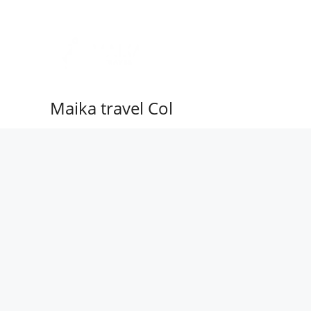
Ir
al
contenido
Maika travel Col