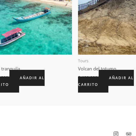
Tours
 tranquila
Volcan del totumo
.000
$
120.000
AÑADIR AL
AÑADIR AL
RITO
CARRITO