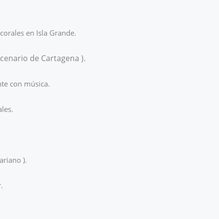
corales en Isla Grande.
 Ocenario de Cartagena ).
nte con música.
ales.
ariano ).
.