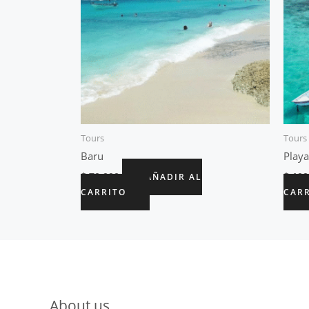
Tours
Tours
Baru
Playa
$
70.000
$
100
AÑADIR AL
CARRITO
CAR
About us